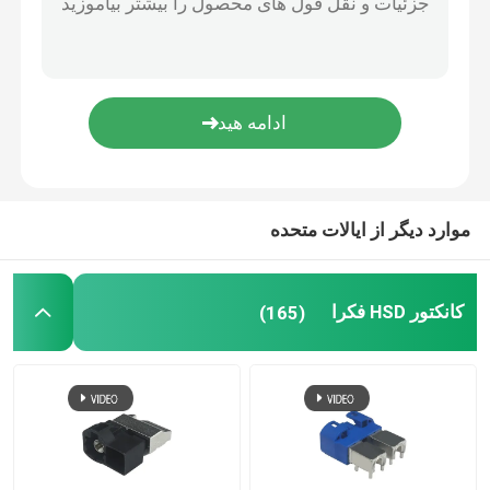
کابل HSD BMW
رابط کابل فکرا
کابل HDMI ضد آب
موارد دیگر از ایالات متحده
کانکتور HSD فکرا
(165)