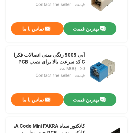
قیمت：Contact the seller
درباره ما
بهترین قیمت
تماس با ما
تور کارخانه
کنترل کیفیت
آبی 5005 رنگی مینی اتصالات فکرا
C کد سرعت بالا برای نصب PCB
MOQ：20 عدد
با ما تماس بگیرید
قیمت：Contact the seller
درخواست نقل قول
بهترین قیمت
تماس با ما
کانکتور HSD فکرا
کانکتور سیاه A Code Mini FAKRA،
کانکتور PCB فکرا
کانکتور نصب PCB چند منظوره