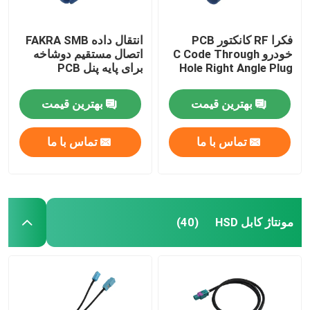
فکرا RF کانکتور PCB
انتقال داده FAKRA SMB
خودرو C Code Through
اتصال مستقیم دوشاخه
Hole Right Angle Plug
برای پایه پنل PCB
بهترین قیمت
بهترین قیمت
تماس با ما
تماس با ما
مونتاژ کابل HSD
(40)