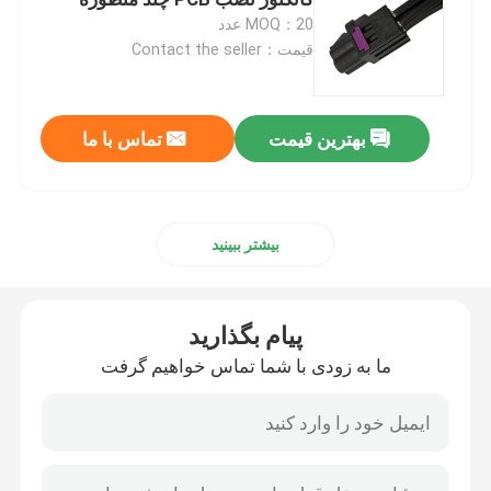
MOQ：20 عدد
قیمت：Contact the seller
کانکتورهای مینی فکرا
مونتاژ کابل HSD
بهترین قیمت
تماس با ما
کابل پسوند فکرا
بیشتر ببینید
کابل کواکسیال فکرا
پیام بگذارید
آداپتور آنتن فکرا
ما به زودی با شما تماس خواهیم گرفت
کابل HSD فکرا
کابل HSD LVDS