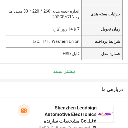
اندازه جعبه هدیه: 260 * 220 * 80 میلی مت
جزئیات بسته بندی
ر، 20PCS/CTN
زمان تحویل
7 تا 14 روز کاری
شرایط پرداخت
L/C، T/T، Western Union
شماره مدل
کابل HSD
بیشتر ببینید
دربارهی ما
Shenzhen Leadsign
Automotive Electronics
Co,.Ltd مشخصات سازنده
RM1301, Baihe Commercial