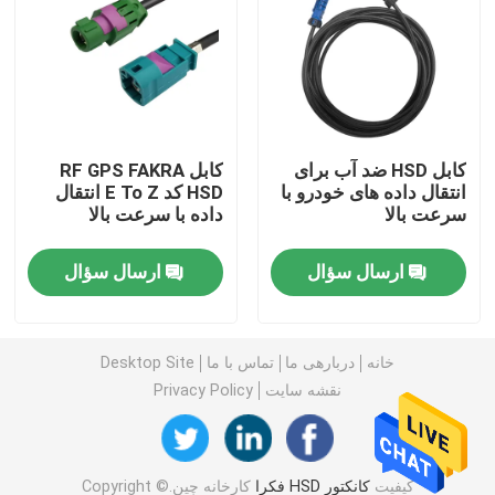
کانکتورهای مینی فکرا
مونتاژ کابل HSD
کابل HSD ضد آب برای
کابل RF GPS FAKRA
انتقال داده های خودرو با
HSD کد E To Z انتقال
کابل پسوند فکرا
سرعت بالا
داده با سرعت بالا
کابل کواکسیال فکرا
ارسال سؤال
ارسال سؤال
آداپتور آنتن فکرا
خانه
دربارهی ما
تماس با ما
Desktop Site
نقشه سایت
Privacy Policy
کابل HSD فکرا
کابل HSD LVDS
کیفیت
کانکتور HSD فکرا
کارخانه چین.Copyright ©