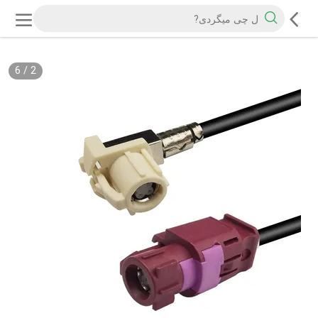
6
/
2