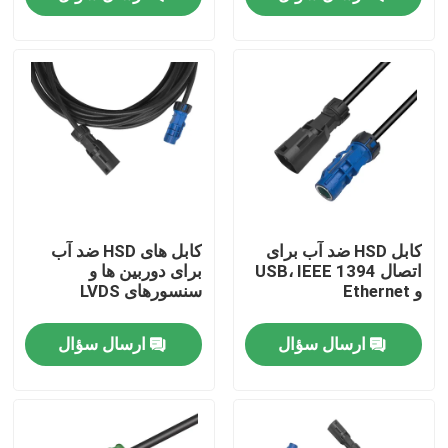
درباره ما
تور کارخانه
کنترل کیفیت
با ما تماس بگیرید
کابل HSD ضد آب برای
کابل های HSD ضد آب
اتصال USB، IEEE 1394
برای دوربین ها و
و Ethernet
سنسورهای LVDS
درخواست نقل قول
ارسال سؤال
ارسال سؤال
کانکتور HSD فکرا
کانکتور PCB فکرا