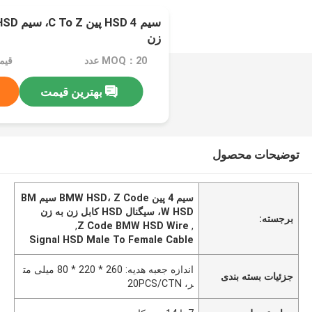
زن
MOQ：20 عدد
بهترین قیمت
توضیحات محصول
سیم 4 پین BMW HSD، Z Code سیم BM
W HSD، سیگنال HSD کابل زن به زن
برجسته:
,
Z Code BMW HSD Wire
,
Signal HSD Male To Female Cable
اندازه جعبه هدیه: 260 * 220 * 80 میلی مت
جزئیات بسته بندی
ر، 20PCS/CTN