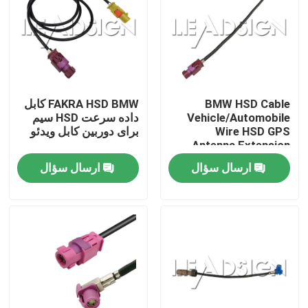
درباره ما
تور کارخانه
BMW HSD Cable
FAKRA HSD BMW کابل
Vehicle/Automobile
داده سرعت HSD سیم
کنترل کیفیت
Wire HSD GPS
برای دوربین کابل ویدئو
Antenna Extension
(طول آنتن های GPS با
ارسال سؤال
ارسال سؤال
با ما تماس بگیرید
کابل های BMW HSD)
درخواست نقل قول
کانکتور HSD فکرا
کانکتور PCB فکرا