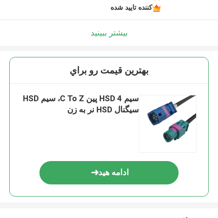
کننده تایید شده
بیشتر ببینید
بهترين قيمت رو براي
سیم HSD 4 پین C To Z، سیم HSD
سیگنال HSD نر به زن
ادامه هید