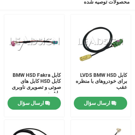
محصولات توصیه شده
کابل LVDS BMW HSD
کابل BMW HSD Fakra
برای خودروهای با منظره
کابل HSD کابل های
عقب
صوتی و تصویری ناوبری
ماشین
صفحه اصلی
ارسال سؤال
ارسال سؤال
محصولات
فیلم های