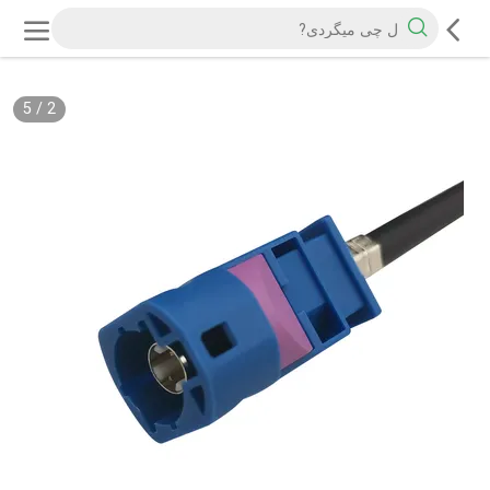
5
/
2