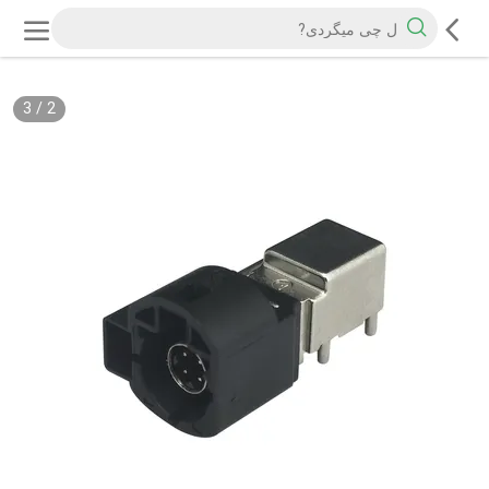
3
/
2