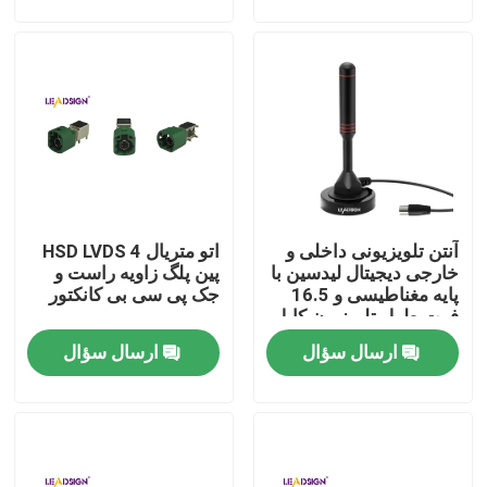
درباره ما
تور کارخانه
کنترل کیفیت
آنتن تلویزیونی داخلی و
اتو متریال HSD LVDS 4
با ما تماس بگیرید
خارجی دیجیتال لیدسین با
پین پلگ زاویه راست و
پایه مغناطیسی و 16.5
جک پی سی بی کانکتور
فوت طول تلویزیون کابل
درخواست نقل قول
برای 50 مایل
ارسال سؤال
ارسال سؤال
کانکتور HSD فکرا
کانکتور PCB فکرا