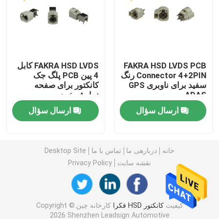
کانکتورهای مینی فکرا
مونتاژ کابل HSD
FAKRA HSD LVDS PCB
FAKRA HSD LVDS کابل
Connector 4+2PIN رنگ
4 پین PCB پلگ جک
سفید برای ناوبری GPS
کانکتور برای صفحه
کابل پسوند فکرا
ADAS
نمایش خودرو
ارسال سؤال
ارسال سؤال
کابل کواکسیال فکرا
آداپتور آنتن فکرا
خانه
دربارهی ما
تماس با ما
Desktop Site
نقشه سایت
Privacy Policy
کابل HSD فکرا
کیفیت
کانکتور HSD فکرا
کارخانه چین.Copyright ©
کابل HSD LVDS
2026 Shenzhen Leadsign Automotive