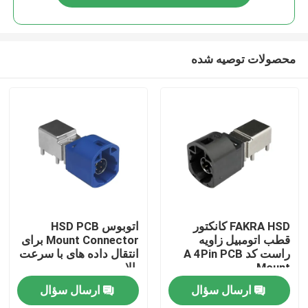
محصولات توصیه شده
صفحه اصلی
FAKRA HSD کانکتور
اتوبوس HSD PCB
قطب اتومبیل زاویه
Mount Connector برای
راست کد A 4Pin PCB
انتقال داده های با سرعت
محصولات
Mount
بالا
ارسال سؤال
ارسال سؤال
فیلم های